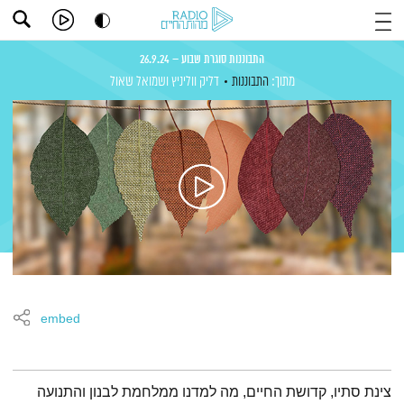
התבוננות סוגרת שבוע – 26.9.24
מתוך:
התבוננות
דליק ווליניץ
ושמואל שאול
embed
תמצית הפודקאסט
צינת סתיו, קדושת החיים, מה למדנו ממלחמת לבנון והתנועה