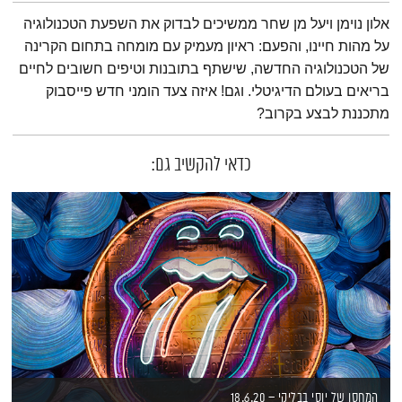
תמצית הפודקאסט
אלון נוימן ויעל מן שחר ממשיכים לבדוק את השפעת הטכנולוגיה
על מהות חיינו, והפעם: ראיון מעמיק עם מומחה בתחום הקרינה
של הטכנולוגיה החדשה, שישתף בתובנות וטיפים חשובים לחיים
בריאים בעולם הדיגיטלי. וגם! איזה צעד הומני חדש פייסבוק
מתכננת לבצע בקרוב?
כדאי להקשיב גם:
המחסן של יוסי בבליקי – 18.6.20