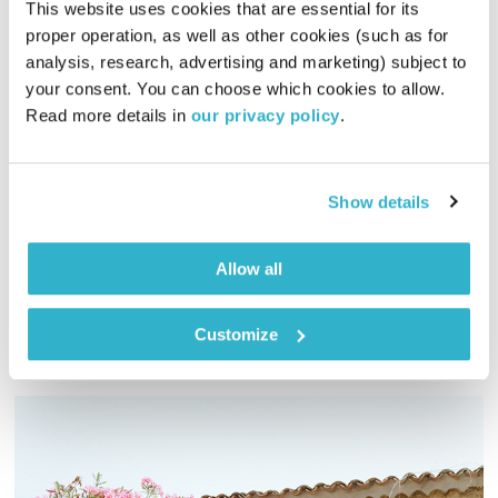
This website uses cookies that are essential for its 
proper operation, as well as other cookies (such as for 
analysis, research, advertising and marketing) subject to 
המחסן של יוסי בבליקי – 14.3.19
your consent. You can choose which cookies to allow. 
המחסן של יוסי בבליקי
רובן להב
ויוסי בבליקי
Read more details in 
our privacy policy
.
01:56:29
14.03.19
יוסי בבליקי מקבל את סופהשבוע עם הרבה מוזיקה טובה ואירוח
Show details
לייב של הזמרת הצעירה – רוויה רייש
אודיו
Allow all
Customize