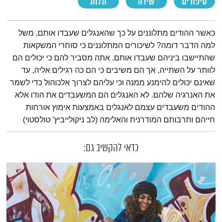
סיפורים
שירה
תלות
תמצית הפודקאסט
כאשר ההודים מתלוננים על כך שהאנגלים שעבדו אותם, משל
למה הדבר דומה? לשיכורים המתלוננים כי סוחרי המשקאות
שהתיישבו ביניהם שעבדו אותם. אתה מסביר להם כי יכולים הם
לוותר על השתייה, אך הם משיבים כי הם כה רגילים אליה, עד
שאינם יכולים להימנע ממנה וכי עליהם לצרוך אלכוהול כדי לשמר
את האנרגיה שלהם. לא האנגלים הם המשעבדים את הודו אלא
ההודים משעבדים עצמם לאנגלים באמצעות אימוץ אורחות
חייהם ותרבותם המודרנית והאלימה (לב ניקולייביץ' טולסטוי)
כדאי להקשיב גם: