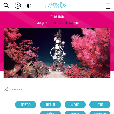
מכתב להינדו
מתוך:
האיש עם המכתב
י.א. קרסוצקי
embed
הודו
חופש
חירות
כתיבה