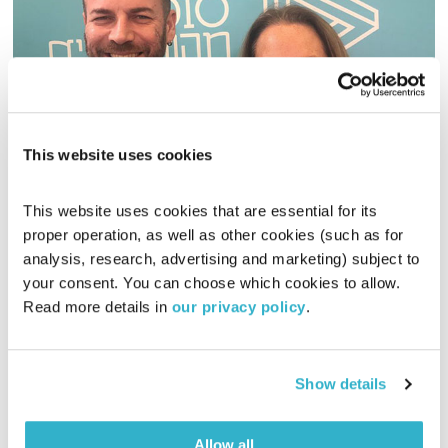
This website uses cookies
כוחו של הרגע הזה
מפגשים של מהות
שרי אריסון
This website uses cookies that are essential for its 
00:48:47
27.06.18
proper operation, as well as other cookies (such as for 
analysis, research, advertising and marketing) subject to 
סדרת מיפגשים בין שרי אריסון לשדרני מהות החיים. הפעם – מה
your consent. You can choose which cookies to allow. 
בין השלום שבפנים לשלום שבחוץ? איך מתרגלים מודעות ביומיום?
Read more details in 
our privacy policy
.
ואיזה תפקיד מהותי ממלאת האמונה בחיינו? שרי אריסון נפגשת עם
אסי זגדון לשעה מיוחדת – שיחה אותנטית ופתוחה בשבחו של הרגע
אודיו
הזה.
Show details
Allow all