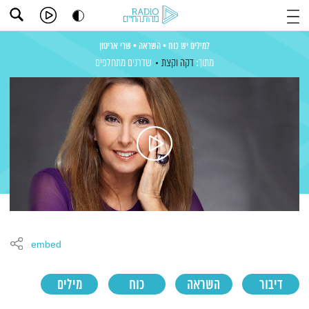
למילים יש כוח • השראה • שרי אריסון
מתוך:
דקה וקצת
שדרנים מתחלפים
embed
דיבור
השראה
כוח
מילים