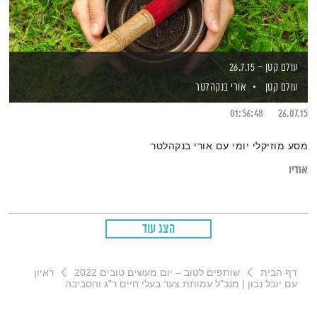
עולם קטן – 26.7.15
עולם קטן
אורי בנקהלטר
01:56:48
26.07.15
מסע מוזיקלי יומי עם אורי בנקהלטר
אודיו
הצג עוד
דף הבית
שותפים לטוב – יום מעשים טובים 2022
ראיון
עם יובל נבון | מנכ"ל עמותת צער בעלי חיים ר"ג והסביבה