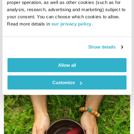
proper operation, as well as other cookies (such as for 
מרחב ריפוי – 2.6.23
analysis, research, advertising and marketing) subject to 
מרחב ריפוי
אורי בנקהלטר
your consent. You can choose which cookies to allow. 
Read more details in 
our privacy policy
.
02:00:44
02.06.23
אורי בנקהלטר בונה עולם מופלא של קולות, צלילים ותדרים
Show details
מרפאים
אודיו
Allow all
Customize