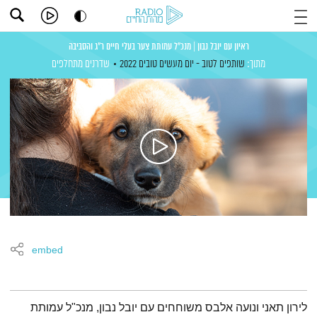
ראיון עם יובל נבון | מנכ"ל עמותת צער בעלי חיים ר"ג והסביבה
מתוך:
שותפים לטוב - יום מעשים טובים 2022
שדרנים מתחלפים
embed
תמצית הפודקאסט
לירון תאני ונועה אלבס משוחחים עם יובל נבון, מנכ"ל עמותת