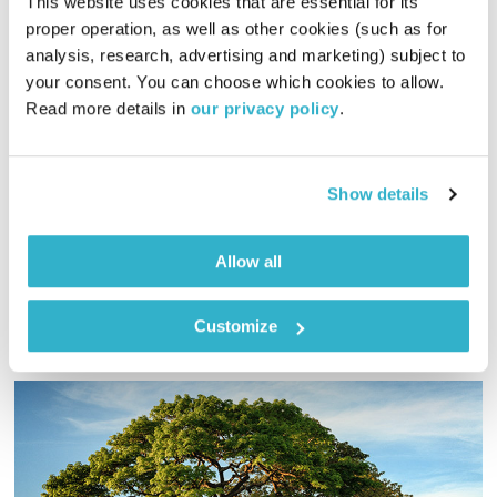
This website uses cookies that are essential for its 
proper operation, as well as other cookies (such as for 
analysis, research, advertising and marketing) subject to 
פגרה/חופשה
your consent. You can choose which cookies to allow. 
המניע
אלון נוימן
Read more details in 
our privacy policy
.
00:55:09
27.07.21
המניע יוצא לפגרה. או אולי לחופשה? מתי אנחנו בוחרים להשתמש
Show details
במילה פגרה ומתי בחופשה? בואו לומר ביי, לבינתיים
אודיו
Allow all
Customize