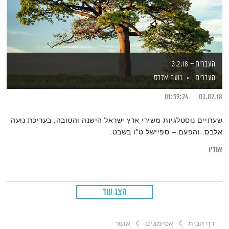
העברית – 3.2.18
העברית
נועה אלבס
01:59:24
03.02.18
שעתיים נוסטלגיות משירי ארץ ישראל הישנה והטובה, בעריכת נועה
אלבס. והפעם – ספיישל ט"ו בשבט.
אודיו
הצג עוד
דף הבית
אסימונים
אושר