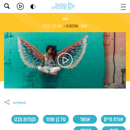
אושר
מתוך:
אסימונים
ענת קלו לברון
embed
אורח חיים
אושר
טל בן שחר
נקודות מבט