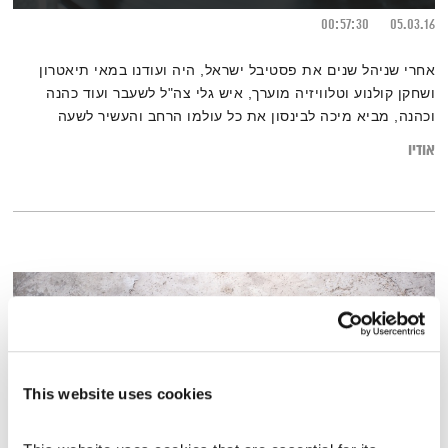
00:57:30
05.03.16
אחרי שניהל שנים את פסטיבל ישראל, היה ועודנו במאי תיאטרון
ושחקן קולנוע וטלוויזיה מוערך, איש גלי צה"ל לשעבר ועוד כהנה
וכהנה, מביא מיכה לבינסון את כל עולמו הרחב והעשיר לשעה
רדיופונית מרוכזת מדי שבת בצהריים עם הרבה קטעים מספרים,
אודיו
פרוזה, מוסיקה קלאסית מעולה וג'אז מלודי ונעים במיוחד. בין
הקטעים הוא מהגג, תוהה, מתפלסף ומשתעשע בדיאלוגים בינו לבין
עצמו, שעשויים לפגוש כל אחד מאיתנו בדרכו שלו…
This website uses cookies