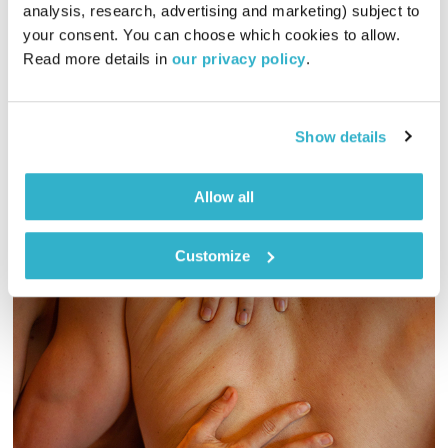
התעוררות
גליה גלעדי
analysis, research, advertising and marketing) subject to 
your consent. You can choose which cookies to allow. 
01:27:35
09.05.23
Read more details in 
our privacy policy
.
גליה גלעדי מזמינה אתכם להתעורר יחדיו בכל בוקר, עם מוזיקה
מעולה בעריכתה ובהגשתה
Show details
אודיו
Allow all
Customize