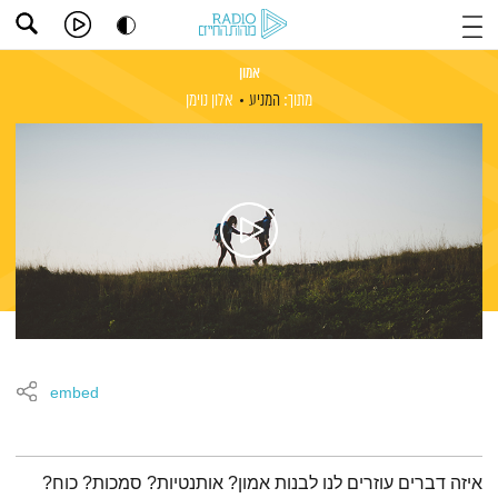
אמון
מתוך:
המניע
אלון נוימן
embed
תמצית הפודקאסט
איזה דברים עוזרים לנו לבנות אמון? אותנטיות? סמכות? כוח?