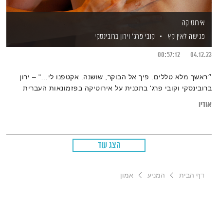
אירוטיקה
פגישה לאין קץ
קובי פרג'
וירון ברובינסקי
00:57:12
04.12.23
״ראשך מלא טללים. פיך אל הבוקר, שושנה. אקטפנו לי…" – ירון
ברובינסקי וקובי פרג' בתכנית על אירוטיקה בפזמונאות העברית
אודיו
הצג עוד
דף הבית
המניע
אמון