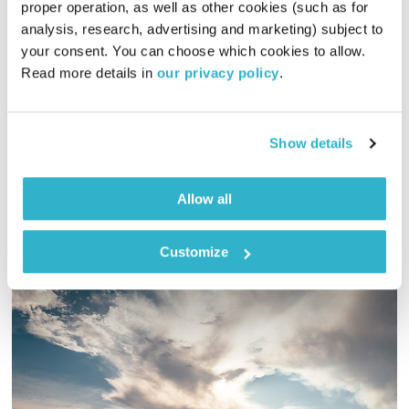
פה זה טוב – 6.7.25
proper operation, as well as other cookies (such as for 
פה זה טוב
לירון תאני
analysis, research, advertising and marketing) subject to 
your consent. You can choose which cookies to allow. 
01:29:41
06.07.25
Read more details in 
our privacy policy
.
היום ב-1973 יצא הסינגל הראשון של קווין וסימן את בואה לעולם.
ניתן כבוד לקווין? בדוק! כמו כן, מוזיקה חדשה ופרפראות
Show details
אודיו
Allow all
Customize