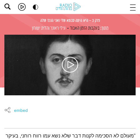
פרק 3 – היא היתה סבתא שלי ואני הנכד שלה
מתוך:
בעקבות הזמן האבוד
עילי ראונר
והלית ישורון
embed
תמצית הפודקאסט
"מעולם לא הסכימה לקנות דבר שלא נשא עמו רווח רוחני, בעיקר