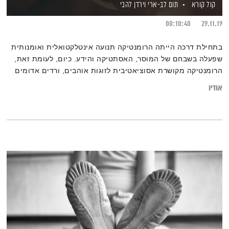
קול קורא
תום לב-ארי
וירדן להבי
00:10:40
29.11.19
בתחילת דרכה הייתה הרומנטיקה תנועה אינטלקטואלית ואומנותית
שפעלה בשבחם של המוסר, האסתטיקה והידע. כיום, לעומת זאת,
הרומנטיקה מקושרת אסוציאטיבית לזוגות אוהבים, ורדים אדומים
ואורות מעומעמים. האם אותו מושג שתיאר יראת כבוד כלפי הטבע
אודיו
שמור רק לדייטים זוגיים? ומדוע התבוננות של אדם על רגשותיו
ומחשבותיו נחשבת גם היא לרומנטיקה?