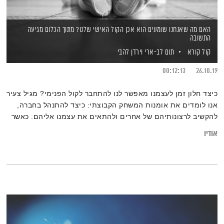
האם מה שאנחנו שומעים הוא אכן הקול האישי שלנו? מתוך הכלום מגיעה
התשובה
קול קורא
תום לב-ארי
וירדן להבי
00:12:13
26.10.19
כיצד חלון זמן לעצמנו מאפשר לנו להתחבר לקול הפנימי? מגיל צעיר
אנו לומדים את אומנות המשחק הקבוצתי: כיצד להתנהל בחברה,
להקשיב לרצונותיהם של אחרים ולהתאים את עצמנו אליהם. כאשר
מופר האיזון העדין בין המניעים הפנימיים והחיצוניים, הקול האישי
אודיו
שלנו מושתק על ידי לא אחר מאשר – אנחנו. איך נוכל לשקם את
מערכת היחסים עם הרצונות שלנו? ובאיזו דרך נצליח לשמור על
הרמוניה עם הסביבה ועם עצמנו?