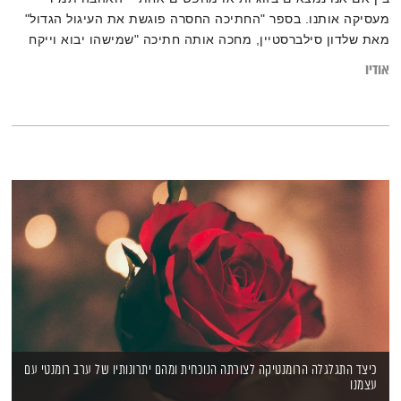
מעסיקה אותנו. בספר "החתיכה החסרה פוגשת את העיגול הגדול"
מאת שלדון סילברסטיין, מחכה אותה חתיכה "שמישהו יבוא וייקח
אותה איתו לאנשהו", והעלילה יכולה ללמד רבות על גישות בחיפוש
אודיו
זוגיות או טיפוח יחסים קיימים. איפה נמצא האיזון בין ציפיה
רומנטית ובין תלותיות? ומה ניתן ללמוד מהספר על סוגי פרטנרים
שונים?
כיצד התגלגלה הרומנטיקה לצורתה הנוכחית ומהם יתרונותיו של ערב רומנטי עם
עצמנו