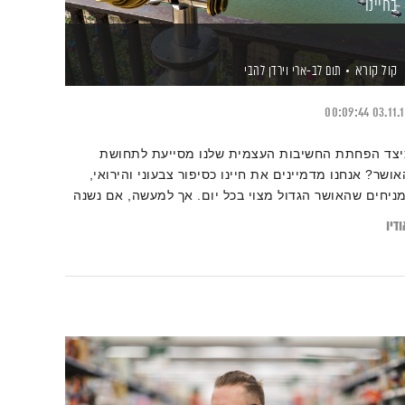
בחיינו
קול קורא
תום לב-ארי
וירדן להבי
00:09:44
03.11.
יצד הפחתת החשיבות העצמית שלנו מסייעת לתחושת
אושר? אנחנו מדמיינים את חיינו כסיפור צבעוני והירואי,
מניחים שהאושר הגדול מצוי בכל יום. אך למעשה, אם נשנה
רספקטיבה ונתבונן על החיים מהמרחק הנכון, נוכל למעשה
דיו
ראות את התמונה השלמה, השופעת צבעים וגוונים. מדוע
נו כמהים לחיים מושלמים? ואיך נוכל להשתחרר מהמרדף
מתמיד אחרי הריגוש הבא