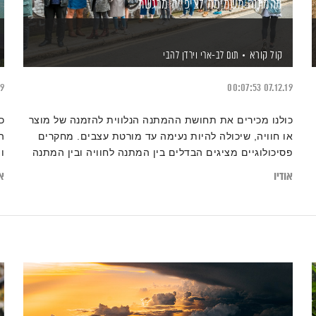
מהמתנה משמימה לציפייה מרגשת
קול קורא
תום לב-ארי
וירדן להבי
19
00:07:53
07.12.19
כולנו מכירים את תחושת ההמתנה הנלווית להזמנה של מוצר
כ
או חוויה, שיכולה להיות נעימה עד מורטת עצבים. מחקרים
ה
פסיכולוגיים מציגים הבדלים בין המתנה לחוויה ובין המתנה
ו
למוצר מוחשי, ואם נאמץ את הממצאים – נוכל ליהנות
פ
אודיו
או
מהמתנה סובלנית ומהנה. כיצד הופכים רגעי המתנה מייגעים
ל
למרגשים? ואיך קשור לעניין בקבוק קטשופ משנות השבעים?
א
ה