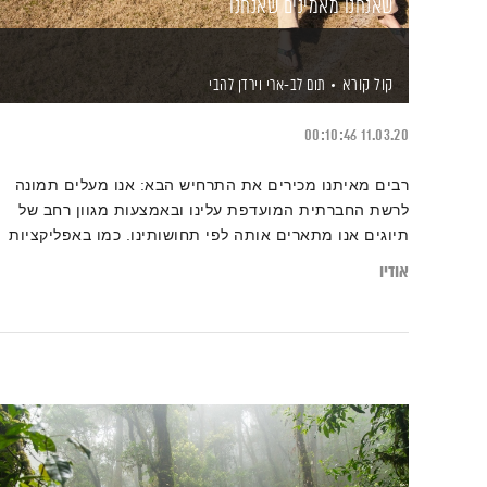
שאנחנו מאמינים שאנחנו
קול קורא
תום לב-ארי
וירדן להבי
00:10:46
11.03.20
רבים מאיתנו מכירים את התרחיש הבא: אנו מעלים תמונה
לרשת החברתית המועדפת עלינו ובאמצעות מגוון רחב של
תיוגים אנו מתארים אותה לפי תחושותינו. כמו באפליקציות
חברתיות, גם אנו גדלים אל תוך תיוגים שונים. יש לנו חבר
אודיו
שהוא 'המצחיק' וחברה שהיא 'החכמה'. המציאות נתפסת
באופן סובייקטיבי ולכן הפרשנות עלולה להיות מוטעית
לעתים. מודעות ומבט מעמיק אל מעבר לתיוג כזה או אחר
עשוי לסייע לנו להבין טוב יותר את הסביבה ואת המהות
האמיתית מאחורי כל אחד ואחת