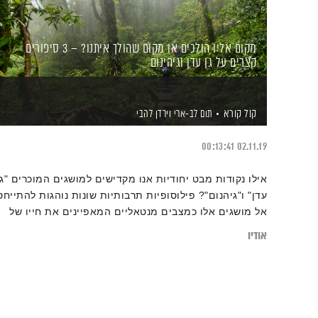
מקום אליו הולכים או מקום שהולך איתנו? – 3 סיפורים
קצרים על גן עדן וגיהינום
קול קורא
תום לב-ארי
וירדן להבי
00:13:41
02.11.19
אילו נקודות מבט יחודיות אנו מקדישים למושגים המוכרים "גן
עדן" ו"גיהנום"? פילוסופיות תרבותיות שונות נוהגות להתייחס
אל מושגים אלו כמצבים מנטאליים המאפיינים את חייו של
האדם: גן עדן מתאר מצב תודעתי מסוים המקושר לחוויה
אודיו
חיובית וטובה, וגיהינום הוא המצב התודעתי ההפוך. מה הם
בדיוק אותם מצבים מנטאליים? וכיצד ניתן לקחת אחריות על
חיינו ולחיות בתחושה הטובה אותה מכנים "גן עדן"?