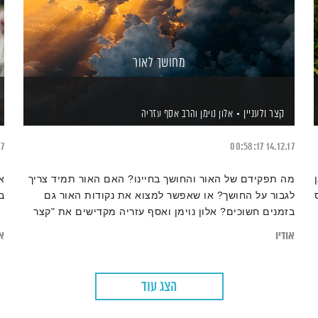
מחושך לאור
קצר ולעניין
אלון נוימן
והרב אסף עזריה
17
00:58:17
14.12.17
מה תפקידם של האור והחושך בחיינו? האם האור תמיד צריך
א
לגבור על החושך? או שאפשר למצוא את נקודות האור גם
ב
בזמנים חשוכים? אלון נוימן ואסף עזריה מקדישים את "קצר
ולעניין" לנושא האור והחושך.
אודיו
או
הצג עוד