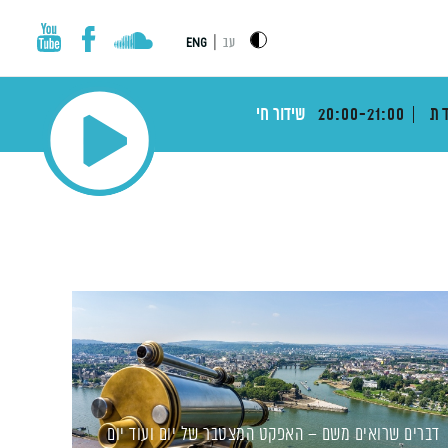
|
עב
ENG
דת
20:00-21:00
שידור חי
דברים שרואים משם – האפקט המצטבר של יום ועוד יום