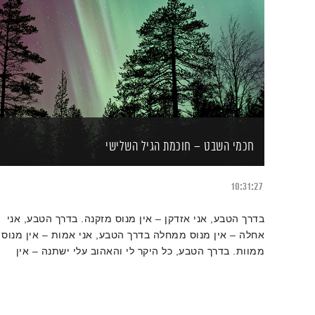
חכמי השבט – חוכמת הגיל השלישי
10:31:27
בדרך הטבע, אני אזדקן – אין מנוס מזקנה. בדרך הטבע, אני
אחלה – אין מנוס ממחלה
בדרך הטבע, אני אמות – אין מנוס
ממוות. בדרך הטבע, כל היקר לי והאהוב עלי ישתנה – אין
מנוס מפרידה
מעשי הם רכושי היחיד, הם הקרקע מתחת
לרגלי – אין מנוס מתוצאות מעשי. ("חמש התזכורות" של
הבודהה)