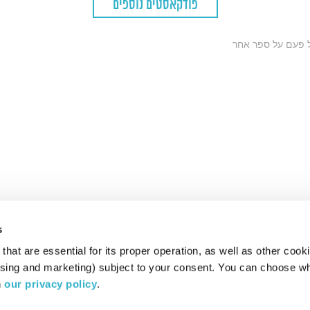
פודקאסטים נוספים
כל פעם על ספר אחר
s
hat are essential for its proper operation, as well as other cooki
ising and marketing) subject to your consent. You can choose wh
 
our privacy policy
.