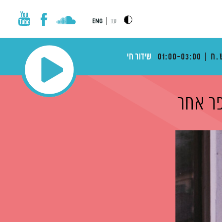
|
עב
ENG
.ח
01:00-03:00
שידור חי
פר אחר