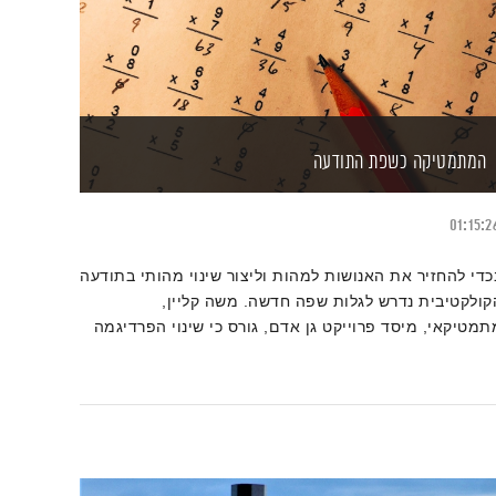
המתמטיקה כשפת התודעה
01:15:2
כדי להחזיר את האנושות למהות וליצור שינוי מהותי בתודעה
קולקטיבית נדרש לגלות שפה חדשה. משה קליין,
תמטיקאי, מיסד פרוייקט גן אדם, גורס כי שינוי הפרדיגמה
נוכחי הוא ביצירת המתמטיקה של התודעה. כל פרק יעסוק
מתמטיקאי אחר, סיפור חייו, תגליותיו ותרומתו למתמטיקה
ל התודעה.