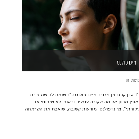
מינדפולנס
01:28:1
"ר ג'ון קבט-זין מגדיר מיינדפולנס כ"תשומת לב שמופנית
אופן מכוון אל מה שקורה עכשיו, ובאופן לא שיפוטי או
יקורתי". מיינדפולנס, מודעות קשובה, שואבת את השראתה
הדרך הבודהיסטית. היא נושא למחקרים מדעיים המוכיחים
ת השפעתה בטיפוח המערכת הפיזית, רגשית, מנטאלית.
יאת רגב מארחת באולפן הרדיו את ד"ר אסף פדרמן, מנהל
ותף של "מכון מודע למיינדפולנס, מדע וחברה" ומנהל