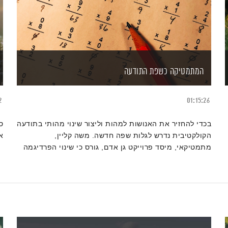
המתמטיקה כשפת התודעה
2
01:15:26
בכדי להחזיר את האנושות למהות וליצור שינוי מהותי בתודעה
ס
הקולקטיבית נדרש לגלות שפה חדשה. משה קליין,
א
מתמטיקאי, מיסד פרוייקט גן אדם, גורס כי שינוי הפרדיגמה
הנוכחי הוא ביצירת המתמטיקה של התודעה. כל פרק יעסוק
במתמטיקאי אחר, סיפור חייו, תגליותיו ותרומתו למתמטיקה
של התודעה.