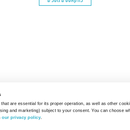
פודקאסטים נוספים
ה
s
hat are essential for its proper operation, as well as other cooki
ising and marketing) subject to your consent. You can choose wh
 
our privacy policy
.