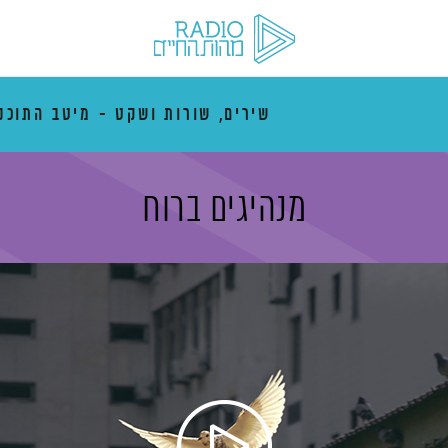
שירים, שורות ושקט - מיטב התוכנ
מנהיגים ברוח