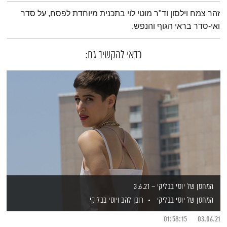
תמצית הפודקאסט
זהר צמח וילסון וד"ר מוטי לוי בתכנית מיוחדת לפסח, על סדר
ואי-סדר בראי הגוף והנפש.
כדאי להקשיב גם:
המחסן של יוסי בבליקי – 3.6.21
המחסן של יוסי בבליקי
רובן להב
ויוסי בבליקי
01:58:15
03.06.21