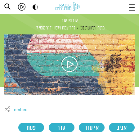
סדר ואי סדר
מתוך:
תחושת בטן
זהר צמח וילסון
וד"ר מוטי לוי
embed
אביב
אי סדר
סדר
פסח