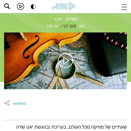
סימני דרך – 5.1.15
מתוך:
סימני דרך
יאנו שדה
embed
תמצית הפודקאסט
שעתיים של מוזיקה מכל העולם, בעריכת ובהגשת יאנו שדה