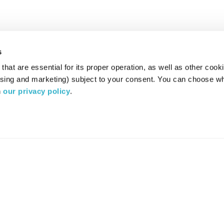
s
hat are essential for its proper operation, as well as other cooki
ising and marketing) subject to your consent. You can choose wh
 
our privacy policy
.
רדיו מהות החיים משדר ב:
ערוץ 87
YES
סלקום
TV
TUNE IN