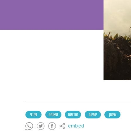
אימון
יומיום
מודעות
סאטיה
שינוי
embed