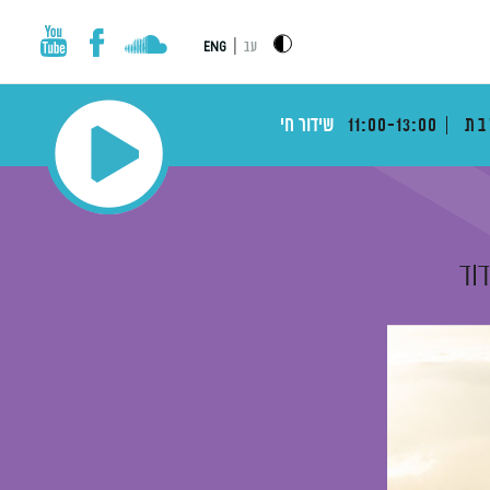
|
עב
ENG
בת
11:00-13:00
שידור חי
דוד