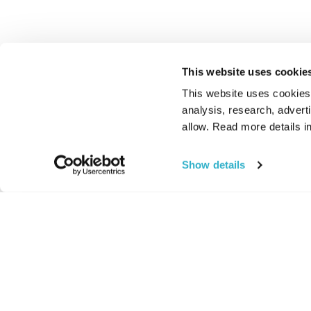
This website uses cookie
This website uses cookies t
analysis, research, advert
allow. Read more details in
Show details