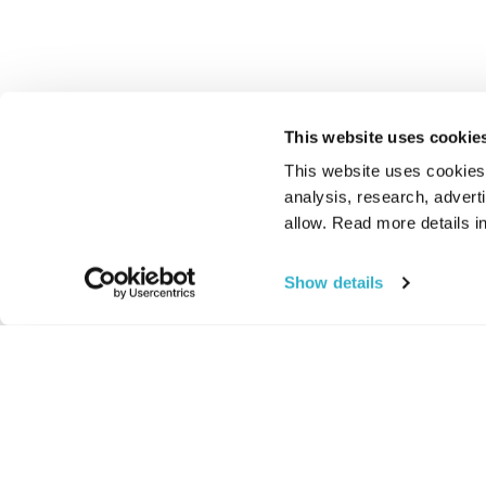
This website uses cookie
This website uses cookies t
analysis, research, advert
allow. Read more details in
Show details