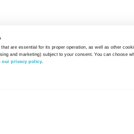
s
hat are essential for its proper operation, as well as other cooki
ising and marketing) subject to your consent. You can choose wh
 
our privacy policy
.
רדיו מהות החיים משדר ב:
ערוץ 87
YES
סלקום
TV
TUNE IN