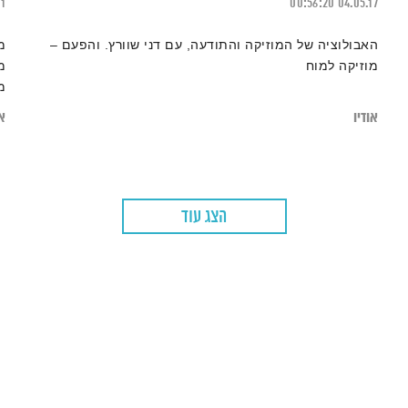
21
00:56:20
04.05.17
האבולוציה של המוזיקה והתודעה, עם דני שוורץ. והפעם –
מ
מוזיקה למוח
מ
מ
מ
אודיו
או
הצג עוד