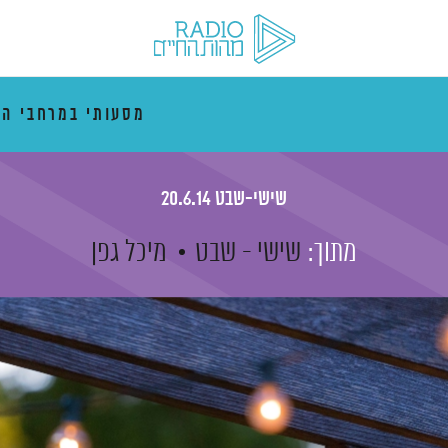
מסעותי במרחבי הז
שישי-שבט 20.6.14
מתוך:
שישי - שבט
מיכל גפן