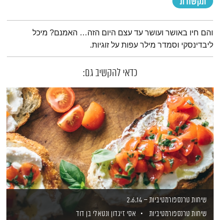
תקשורת
תמצית הפודקאסט
והם חיו באושר ועושר עד עצם היום הזה… האמנם? מיכל
ליבדינסקי וסמדר מילר עפות על זוגיות.
כדאי להקשיב גם:
שיחות טרנספורמטיביות – 2.6.14
שיחות טרנספורמטיביות
אסי זיגדון
ונטאלי בן דוד