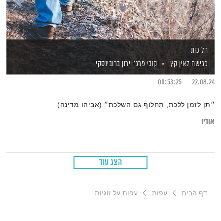
הליכות
פגישה לאין קץ
קובי פרג'
וירון ברובינסקי
00:53:25
22.08.24
״תן לזמן ללכת, תחלוף גם השלכת״ (אביהו מדינה)
אודיו
הצג עוד
דף הבית
עפות
עפות על זוגיות