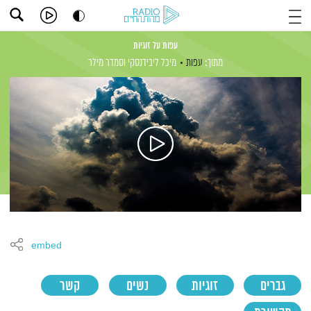
עפות על זוגיות
מתוך:
עפות
מיכל ליבידנסקי
וסמדר מילר
embed
גברים
זוגיות
נשים
קשר