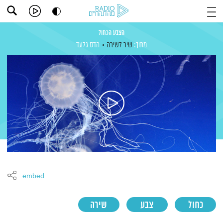
הצבע הכחול
מתוך:
שיר לשירה
הדס גלעד
embed
כחול
צבע
שירה