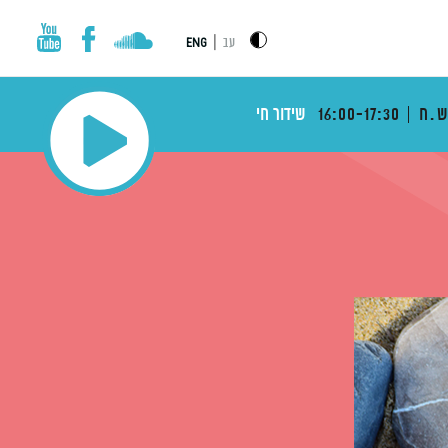
|
עב
ENG
ש.ח
16:00-17:30
שידור חי