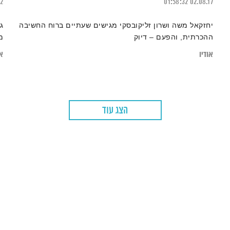
22
01:58:32
02.08.17
יחזקאל משה ושרון זליקובסקי מגישים שעתיים ברוח החשיבה
ג
ההכרתית, והפעם – דיוק
מ
אודיו
או
הצג עוד