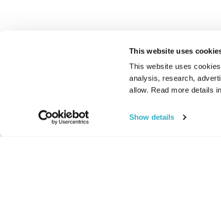
This website uses cookie
This website uses cookies t
analysis, research, advert
allow. Read more details in
Show details