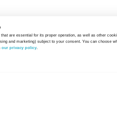
s
hat are essential for its proper operation, as well as other cooki
ising and marketing) subject to your consent. You can choose wh
 
our privacy policy
.
רדיו מהות החיים משדר ב:
ערוץ 87
YES
סלקום
TV
TUNE IN