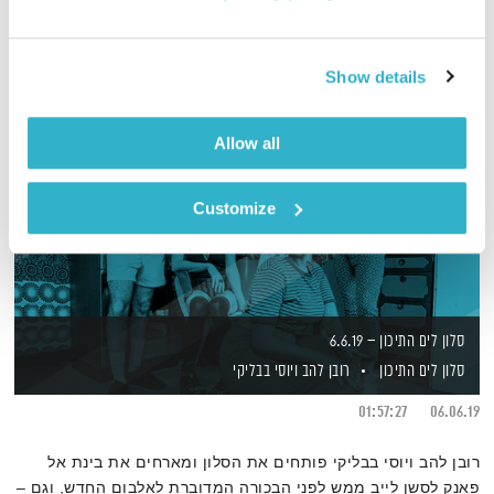
Show details
Allow all
Customize
סלון לים התיכון – 6.6.19
סלון לים התיכון
רובן להב
ויוסי בבליקי
01:57:27
06.06.19
רובן להב ויוסי בבליקי פותחים את הסלון ומארחים את בינת אל
פאנק לסשן לייב ממש לפני הבכורה המדוברת לאלבום החדש, וגם –