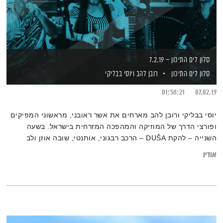
סלון לים התיכון – 7.2.19
סלון לים התיכון
רובן להב
ויוסי בבליקי
01:58:21
07.02.19
יוסי בבליקי ורובן להב מארחים את אשר ראובני, מראשוני המפיקים
ופורצי הדרך של המוזיקה והמהפכה המזרחית בישראל. בשעה
השנייה – להקת DUŠA – הרכב רבגוני, אותנטי, שובה אוזן ולב
שמגיש מוזיקה בלקנית-צוענית המעטרת את הנוסטלגיה של פעם
אודיו
בקריצה עכשווית ומקפיצה, בסשן לייב באולפן