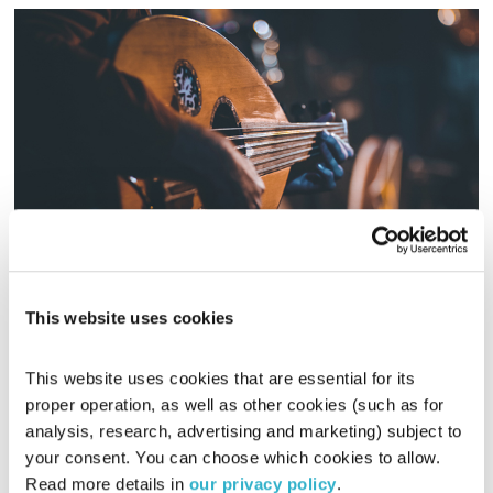
סלון לים התיכון – 4.7.19
סלון לים התיכון
רובן להב
ויוסי בבליקי
This website uses cookies
01:58:11
04.07.19
This website uses cookies that are essential for its 
סלון קיץ, מיפו ועד כורדיסטאן: יואל בוטויניק מספר על הרייב הכורדי
proper operation, as well as other cookies (such as for 
בירושלים וואלרי חמאתי בלייב סשן באולפן
analysis, research, advertising and marketing) subject to 
אודיו
your consent. You can choose which cookies to allow. 
Read more details in 
our privacy policy
.