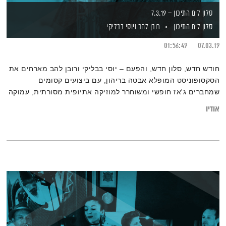
סלון לים התיכון – 7.3.19
סלון לים התיכון
רובן להב
ויוסי בבליקי
01:56:49
07.03.19
חודש חדש, סלון חדש, והפעם – יוסי בבליקי ורובן להב מארחים את
הסקסופוניסט המופלא אבטה בריהון, עם ביצועים קסומים
שמחברים ג'אז חופשי ומשוחרר למוזיקה אתיופית מסורתית, עמוקה
ומלאה בנשמה
אודיו