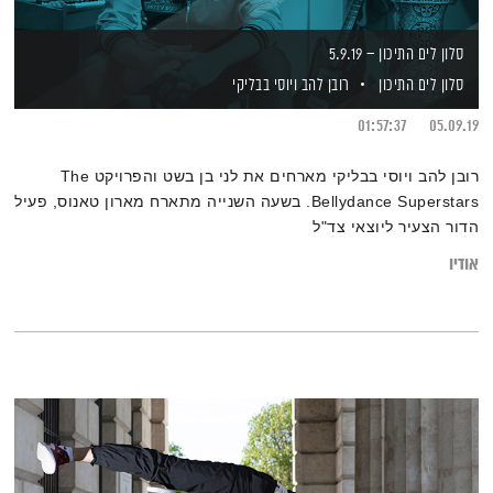
סלון לים התיכון – 5.9.19
סלון לים התיכון
רובן להב
ויוסי בבליקי
01:57:37
05.09.19
רובן להב ויוסי בבליקי מארחים את לני בן בשט והפרויקט The
Bellydance Superstars. בשעה השנייה מתארח מארון טאנוס, פעיל
הדור הצעיר ליוצאי צד"ל
אודיו