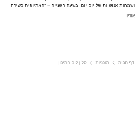
ושמחות אנושיות של יום יום. בשעה השנייה – "האתיופית בשירה
הישראלית החדשה" – קולקטיב מרתק שצמח מתוך תרבות שוליים
אודיו
בועטת ומגולל סיפור עשיר של חברה מרובת תרבויות, באמצעות
שירים, סיפורים אישיים ומוזיקה מקורית
דף הבית
תוכניות
סלון לים התיכון