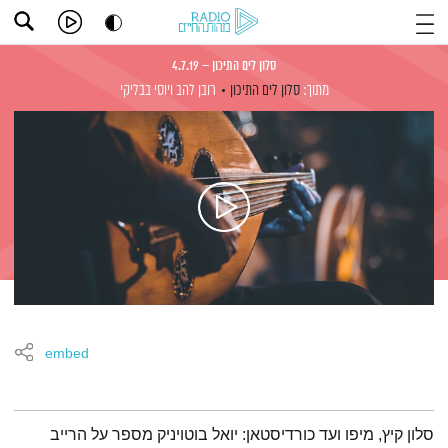
סלון לים התיכון – 4.7.19
מתוך:
סלון לים התיכון
רובן להב
ויוסי בבליקי
embed
תמצית הפודקאסט
סלון קיץ, מיפו ועד כורדיסטאן: יואל בוטויניק מספר על הרייב