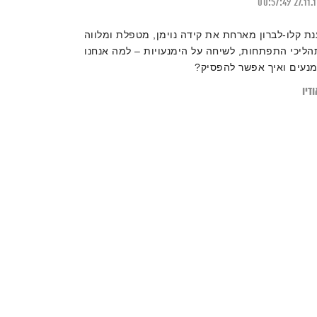
00:57:49
27.11.
נת קלו-לברון מארחת את קידה נוימן, מטפלת ומלווה
הליכי התפתחות, לשיחה על הימנעויות – למה אנחנו
מנעים ואיך אפשר להפסיק?
דיו