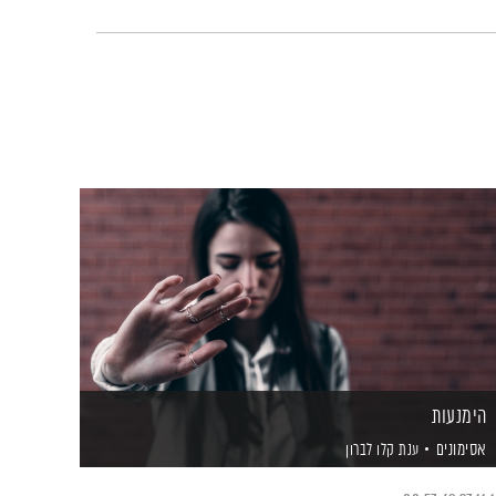
הימנעות
אסימונים
ענת קלו לברון