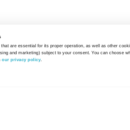
s
hat are essential for its proper operation, as well as other cooki
ising and marketing) subject to your consent. You can choose wh
 
our privacy policy
.
רדיו מהות החיים משדר ב:
ערוץ 87
YES
סלקום
TV
TUNE IN