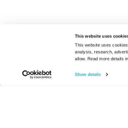
This website uses cookie
This website uses cookies t
analysis, research, advert
allow. Read more details in
Show details