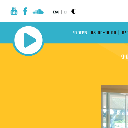
|
עב
ENG
ית
08:00-10:00
שידור חי