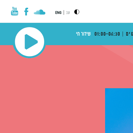
|
עב
ENG
ים
01:00-06:30
שידור חי