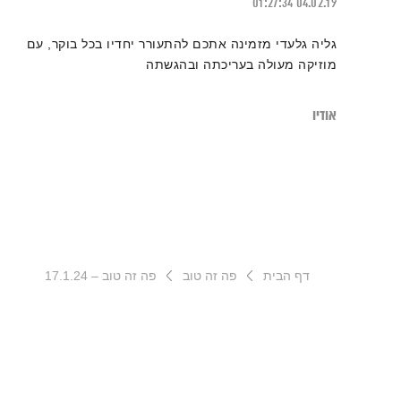
01:27:34
04.02.19
גליה גלעדי מזמינה אתכם להתעורר יחדיו בכל בוקר, עם
מוזיקה מעולה בעריכתה ובהגשתה
אודיו
דף הבית
פה זה טוב
פה זה טוב – 17.1.24