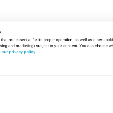
s
hat are essential for its proper operation, as well as other cooki
ising and marketing) subject to your consent. You can choose wh
 
our privacy policy
.
רדיו מהות החיים משדר ב:
ערוץ 87
YES
סלקום
TV
TUNE IN