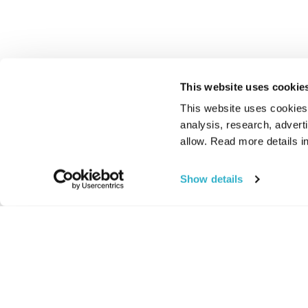
This website uses cookie
This website uses cookies t
analysis, research, advert
allow. Read more details in
Show details