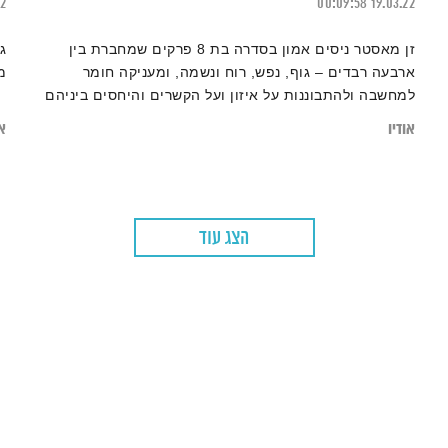
22
00:09:58
19.03.22
זן מאסטר ניסים אמון בסדרה בת 8 פרקים שמחברת בין
ג
ארבעה רבדים – גוף, נפש, רוח ונשמה, ומעניקה חומר
מ
למחשבה ולהתבוננות על איזון ועל הקשרים והיחסים ביניהם
אודיו
או
הצג עוד