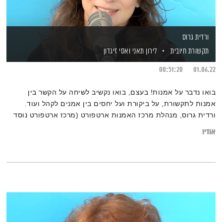
ורדית גרוס
תקשורת חיובית
לירון תאני
ואסי זיגדון
00:51:20
01.06.22
בואו נדבר על אמנות! בעצם, בואו נקשיב לשיחה על הקשר בין
אמנות לתקשורת, על ביקורת ועל יחסים בין אמנים לקהל ועוד.
ורדית גרוס, מנהלת מרכז האמנות ארטפורט (מרכז ארטפורט נוסד
ביוזמתו של ג'ייסון אריסון, יו"ר הקרן המשפחתית ע"ש תד אריסון
אודיו
והוא פועל בתמיכתה המלאה של הקרן) משוחחת עם לירון תאני