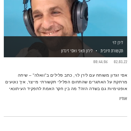
לירן לוי
תקשורת חיובית
לירון תאני
ואסי זיגדון
00:44:06
02.03.22
אסי זגדון משוחח עם לירן לוי, כתב פלילים ב"וואלה" – שיחה
מרתקת על האתגרים שהתחום הפלילי תקשורתי מייצר, איך נוטעים
אופטימיות גם בשדה הזה? מה בין חקר האמת לתפקיד העיתונאי
בגוף מסחרי? מה ניבט במראה החברתית תקשורתית עבורנו דרך
אודיו
התחום הפלילי ועוד