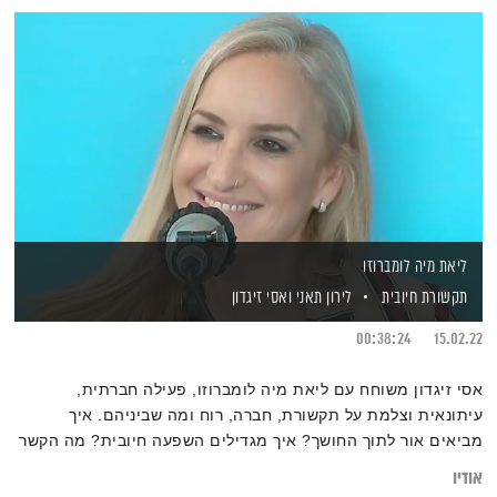
ליאת מיה לומברוזו
תקשורת חיובית
לירון תאני
ואסי זיגדון
00:38:24
15.02.22
אסי זיגדון משוחח עם ליאת מיה לומברוזו, פעילה חברתית,
עיתונאית וצלמת על תקשורת, חברה, רוח ומה שביניהם. איך
מביאים אור לתוך החושך? איך מגדילים השפעה חיובית? מה הקשר
בין לימודי קבלה לעשייה תקשורתית?
אודיו