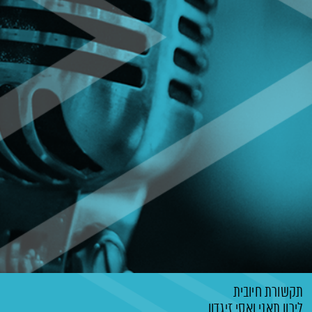
תקשורת חיובית
לירון תאני
ואסי זיגדון