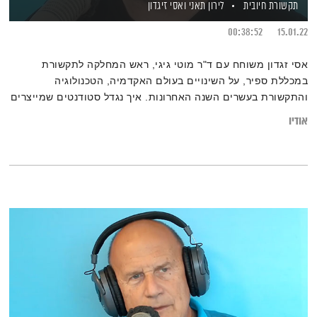
תקשורת חיובית
לירון תאני
ואסי זיגדון
00:38:52
15.01.22
אסי זגדון משוחח עם ד"ר מוטי גיגי, ראש המחלקה לתקשורת
במכללת ספיר, על השינויים בעולם האקדמיה, הטכנולוגיה
והתקשורת בעשרים השנה האחרונות. איך נגדל סטודנטים שמייצרים
תקשורת אמיצה? מה צופן העתיד?
אודיו