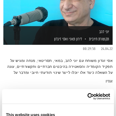
יוני להב
תקשורת חיובית
לירון תאני
ואסי זיגדון
00:29:58
24.04.22
אסי זגדון משוחח עם יוני להב, במאי, תסריטאי, מנחה ומגיש על
תפקיד הקומדיה והסאטירה בהיבטים חברתיים ותקשורתיים, עונה
על השאלה כיצד אלו יוכלו לייצר שינוי תודעתי חיובי ומדבר על
תעוזה ואומץ ביצירת תרבות ועל מיינסטרים מול שוליים.
אודיו
This website uses cookies