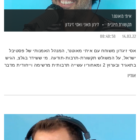
איתי מאוטנר
תקשורת חיובית
לירון תאני
ואסי זיגדון
00:40:58
14.03.22
אסי זיגדון משוחח עם איתי מאוטנר, המנהל האמנותי של פסטיבל
ישראל, על המשולש תקשורת-תרבות-תודעה. מי ששידר בגלצ, הגיש
בתאגיד ובערוץ 2 ומאחוריו עשייה תרבותית מרשימה וייחודית מדבר
על התפיסה שלו בהקשר של כוח היצירה להניע שינוי דרך דוגמאות
אודיו
וסיפורים מרתקים מהדרך