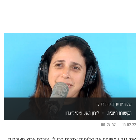
שלומית שרביט-ברזילי
תקשורת חיובית
לירון תאני
ואסי זיגדון
00:27:52
15.02.22
אסי זגדון משוחח עם שלומית שרביט ברזילי, עורכת ערוץ מעורבות