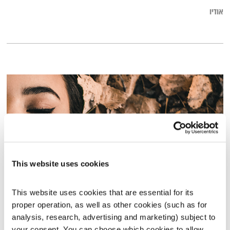
אודיו
This website uses cookies
This website uses cookies that are essential for its 
עולם קטן – 17.2.20
proper operation, as well as other cookies (such as for 
עולם קטן
אורי בנקהלטר
analysis, research, advertising and marketing) subject to 
01:57:09
17.02.20
your consent. You can choose which cookies to allow. 