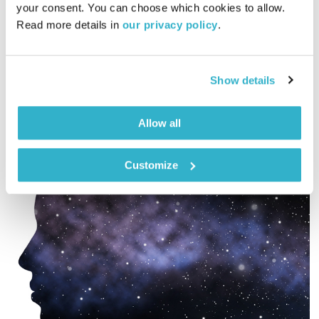
your consent. You can choose which cookies to allow. 
01:27:46
13.11.17
Read more details in 
our privacy policy
.
ארקדי דוכין ועמית שלו מגישים שעתיים של מוזיקה ושיחות בראי
הקבלה, והפעם – בקשה
Show details
אודיו
Allow all
Customize