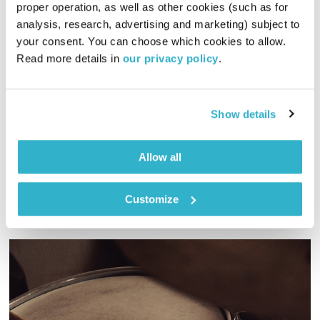
proper operation, as well as other cookies (such as for 
analysis, research, advertising and marketing) subject to 
המחסן של יוסי בבליקי – 28.11.19
your consent. You can choose which cookies to allow. 
המחסן של יוסי בבליקי
רובן להב
ויוסי בבליקי
Read more details in 
our privacy policy
.
01:57:38
28.11.19
יוסי בבליקי מארח את אלי רוזן עם אלבום חדש וגם – המון מוזיקה
Show details
מעולה ומחשבות
אודיו
Allow all
Customize