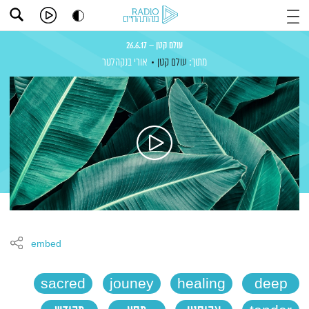
עולם קטן – 26.6.17
מתוך:
עולם קטן
אורי בנקהלטר
embed
sacred
jouney
healing
deep