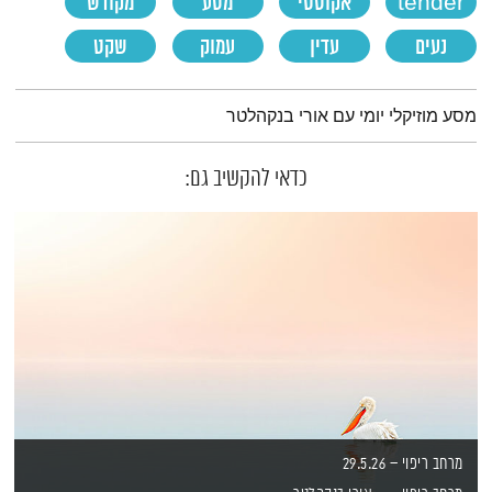
tender
אקוסטי
מסע
מקודש
נעים
עדין
עמוק
שקט
תמצית הפודקאסט
מסע מוזיקלי יומי עם אורי בנקהלטר
כדאי להקשיב גם:
מרחב ריפוי – 29.5.26