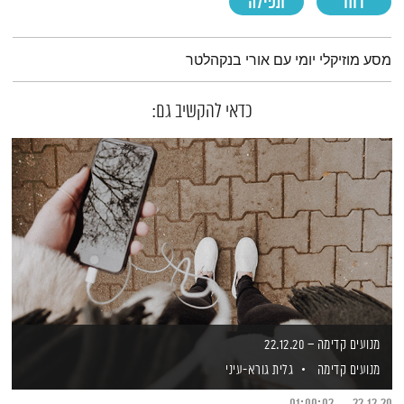
רוח
תפילה
תמצית הפודקאסט
מסע מוזיקלי יומי עם אורי בנקהלטר
כדאי להקשיב גם:
מנועים קדימה – 22.12.20
מנועים קדימה
גלית גורא-עיני
01:00:02
22.12.20