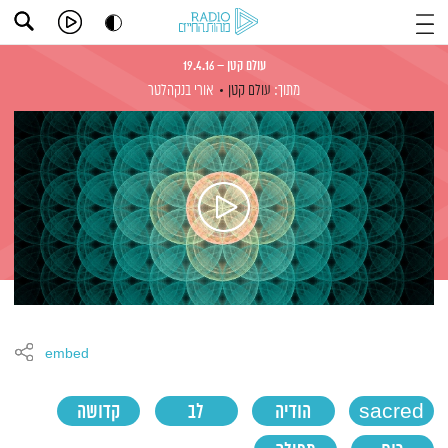
עולם קטן – 19.4.16
מתוך:
עולם קטן
אורי בנקהלטר
embed
sacred
הודיה
לב
קדושה