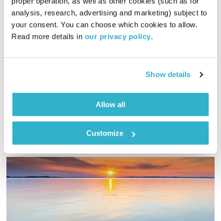
proper operation, as well as other cookies (such as for 
לוסי
analysis, research, advertising and marketing) subject to 
לצלול לתוך פסקול
דידי ארז
your consent. You can choose which cookies to allow. 
00:58:08
28.06.25
Read more details in 
our privacy policy
.
לוסי: סרט אקשן ומדע בדיוני של הבמאי לוק בסון ובכיכובה של
סקרלט ג׳והנסון, המלווה בפסקול מעולה של המלחין הצרפתי אריק
Show details
סרה. לצד אלמנטים תזמורתיים יפים ועדינים יש הרבה רגעים
אלקטרוניקה אגרסיבית ואינטנסיבית, קצת אוונגרד, רקוויאם של
אודיו
מוצארט ושיר נפלא של דיימון אלברן
Allow all
Customize