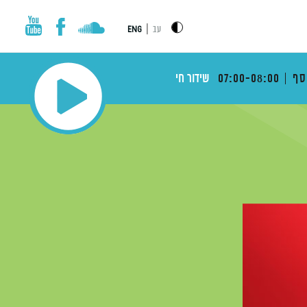
|
עב
ENG
סף
07:00-08:00
שידור חי