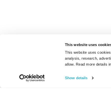
This website uses cookie
This website uses cookies t
analysis, research, advert
allow. Read more details in
Show details