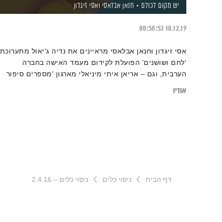
יש מקום לכולם
חנאן אבלאסי
ואסי זיגדון
00:58:53
10.12.19
אסי זיגדון וחנאן אבלאסי מראיינים את נדיה ג'יאול מתערוכת
'לחם ושושנים' הפועלת לקידום מעמד האישה בחברה
הערבית, וגם – אריאן איתי מיניאלי מארגון 'מספרים סיפור
חדש' על קמפיין חדש ליצירת שינוי חברתי וקידום שיח של
אודיו
קירוב לבבות
דף הבית
ניסוי כלים
ניסוי כלים – 2.4.16