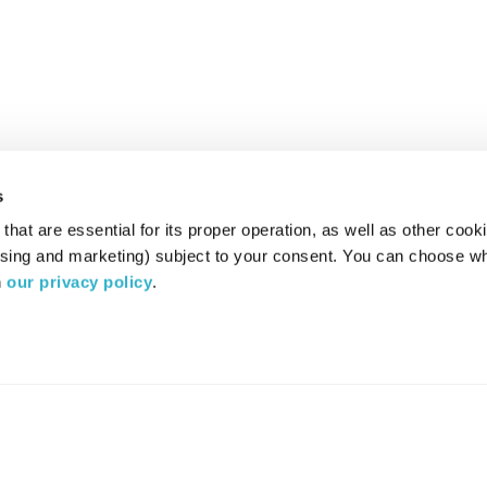
s
hat are essential for its proper operation, as well as other cooki
ising and marketing) subject to your consent. You can choose wh
 
our privacy policy
.
רדיו מהות החיים משדר ב:
ערוץ 87
YES
סלקום
TV
TUNE IN