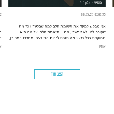
המניע
אלון נוימן
22
00:55:20
07.03.25
אני מבקש למקד את תשומת הלב למה שבלעדיו כל מה
ו
שקורה לנו ,לא אפשרי, וזה… תשומת הלב. על מה היא
מ
ממוקדת בכל רגע? מה תופס לי את התודעה, מתרכז במה כן,
פ
או במה לא?
אודיו
או
הצג עוד