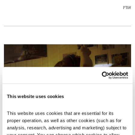
אודיו
This website uses cookies
This website uses cookies that are essential for its 
כל יום מחדש – 16.5.23
proper operation, as well as other cookies (such as for 
כל יום מחדש
אמיר פרי
analysis, research, advertising and marketing) subject to 
00:59:44
16.05.23
your consent. You can choose which cookies to allow. 