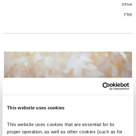
אותה
אודיו
This website uses cookies
בני בא – 28.6.23
This website uses cookies that are essential for its 
בני בא
בני בשן
proper operation, as well as other cookies (such as for 