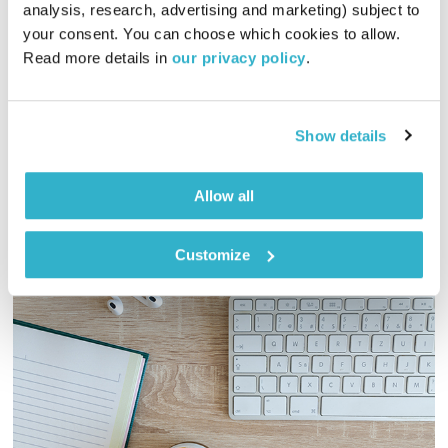
analysis, research, advertising and marketing) subject to 
01:00:01
28.06.23
your consent. You can choose which cookies to allow. 
Read more details in 
our privacy policy
.
והפעם הרשל׳ה פותח משרד שידוכים והגששים מתחתנים עם
אינדיאנה ג׳ונס ומטאליקה. ומוסיקה? פלא משתכר עם פלא.
ואלוהים? איתנו. יופי. טפו עלינו
Show details
אודיו
Allow all
Customize