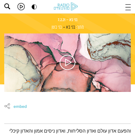
בני בא – 7.2.21
מתוך:
בני בא
בני בשן
embed
תמצית הפודקאסט
והפעם אדון עולם ואדון הסליחות, ואדון ניסים אמון והאדון קיכלי