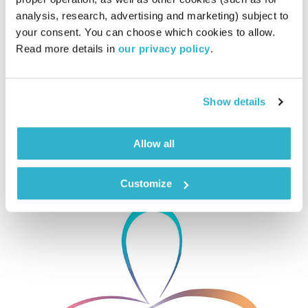
analysis, research, advertising and marketing) subject to 
מדרש ראשון
ד"ר רות קלדרון
ודליק ווליניץ
your consent. You can choose which cookies to allow. 
00:58:30
15.04.19
Read more details in 
our privacy policy
.
ד"ר רות קלדרון ודליק ווליניץ פותחים שבוע חדש, פוסט בחירות ורגע
לפני פסח
Show details
אודיו
Allow all
Customize