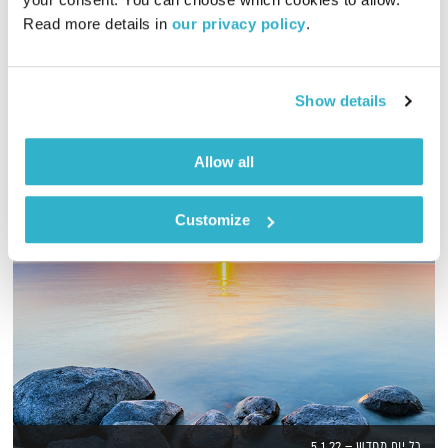
00:58:47
04.08.19
Read more details in 
our privacy policy
.
גלית גורא עיני עם הגרסה הקיצית והמרעננת של מנועים קדימה
אודיו
Show details
Allow all
Customize
כל יום מחדש – 5.1.22