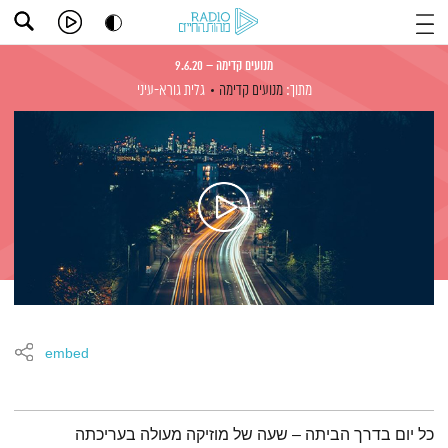
מנועים קדימה – 9.6.20
מתוך:
מנועים קדימה
גלית גורא-עיני
embed
תמצית הפודקאסט
כל יום בדרך הביתה – שעה של מוזיקה מעולה בעריכתה