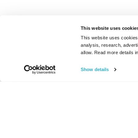
This website uses cookie
This website uses cookies t
analysis, research, advert
allow. Read more details in
Show details