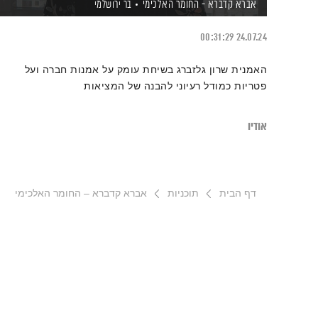
אברא קדברא - החומר האלכימי
בר ירושלמי
00:31:29
24.07.24
האמנית שרון גלזברג בשיחת עומק על אמנות חברה ועל
פטריות כמודל רעיוני להבנה של המציאות
אודיו
דף הבית
תוכניות
אברא קדברא – החומר האלכימי