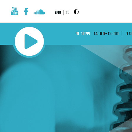
|
עב
ENG
טב
14:00-15:00
שידור חי