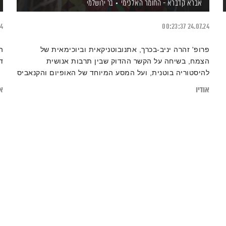
אברא קדברא - החומר האלכימי
בר ירושלמי
24
00:23:37
24.07.24
פרופ' זהרה יניב-בכרך, אתנובוטניקאית וביוכימאית של
ה
הצמח, בשיחה על הקשר ההדוק שבין תרבות אנושית
ד
להיסטוריה בוטנית, ועל המסע המיוחד של האופיום והקנאביס
בחבלי הסהר הפורה
אודיו
או