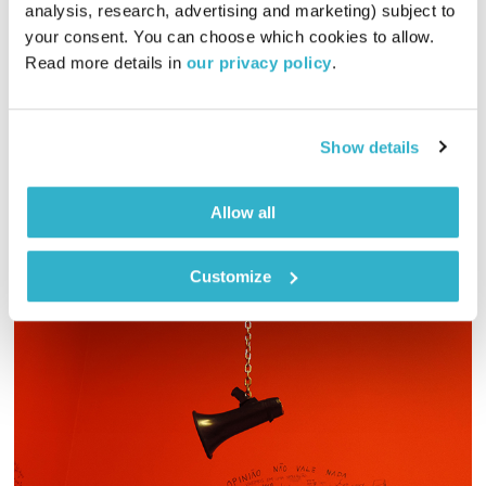
עולם קטן
אורי בנקהלטר
analysis, research, advertising and marketing) subject to 
your consent. You can choose which cookies to allow. 
01:58:11
08.11.23
Read more details in 
our privacy policy
.
מסע מוזיקלי יומי עם אורי בנקהלטר, והפעם – מרגיע, עוטף, נעים
אודיו
Show details
Allow all
Customize