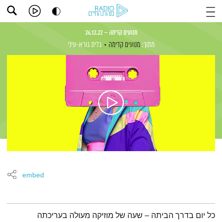
מנועים קדימה – 26.12.22
מתוך:
מנועים קדימה
גלית גורא-עיני
embed
תמצית הפודקאסט
כל יום בדרך הביתה – שעה של מוזיקה מעולה בעריכתה