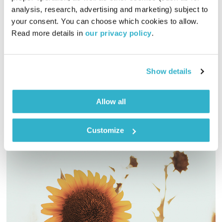
analysis, research, advertising and marketing) subject to 
00:57:21
23.10.20
your consent. You can choose which cookies to allow. 
Read more details in 
our privacy policy
.
סתיו בארץ זאת לא באמת עונה, זה מרווח בין הקיץ לחורף. מרווחים
זה חשוב, מרווח נשימה, מרווח ביטחון, בית מרווח. כמה אנחנו
מאפשרים לעצמנו מרווחים? למה הנטייה שלנו היא להתערבב עם
Show details
דברים? אלון נוימן בתכנית נוספת של "המניע"
אודיו
Allow all
Customize