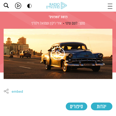
פרשת "משפטים"
מתוך:
לשם שינוי
אירי ריקין
ושמואל וילוז'ני
embed
יהדות
סיפורים