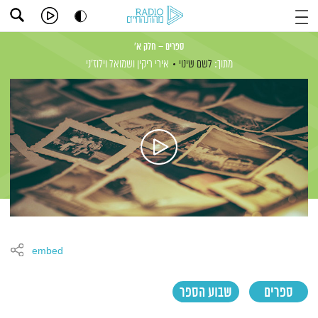
ספרים – חלק א'
מתוך:
לשם שינוי
אירי ריקין
ושמואל וילוז'ני
embed
ספרים
שבוע הספר