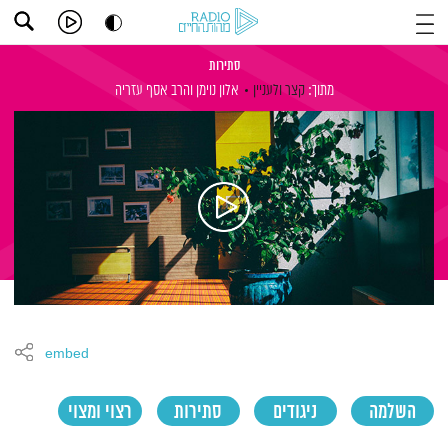
סתירות
מתוך:
קצר ולעניין
אלון נוימן
והרב אסף עזריה
embed
השלמה
ניגודים
סתירות
רצוי ומצוי