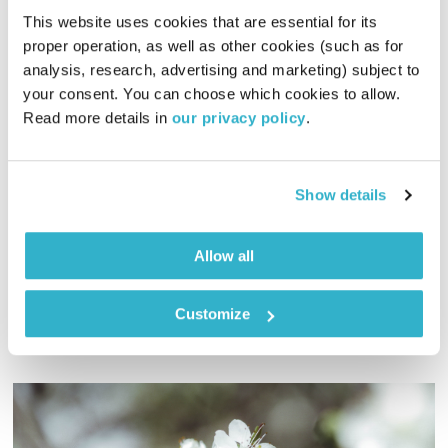
This website uses cookies that are essential for its 
proper operation, as well as other cookies (such as for 
analysis, research, advertising and marketing) subject to 
your consent. You can choose which cookies to allow. 
זר פרחים על הקבר
Read more details in 
our privacy policy
.
מעשיות מעשיות
גיל אלון
ויוני להב
00:05:58
12.02.23
Show details
יוני להב ומאסטר זן גיל אלון מציגים – סיפורי זן מתוסכתים,
פודקאסטים קצרים שנותנים צידה לדרך
Allow all
אודיו
Customize