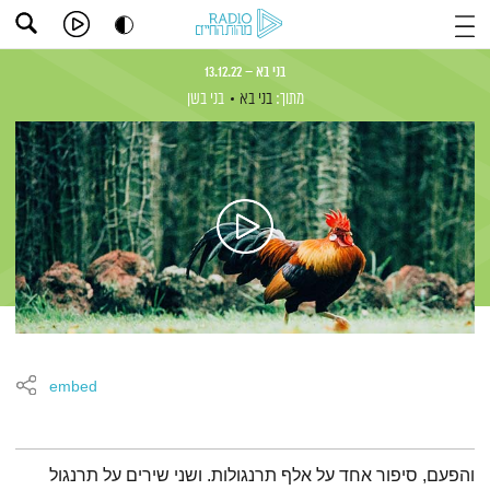
בני בא – 13.12.22
מתוך:
בני בא
בני בשן
embed
תמצית הפודקאסט
והפעם, סיפור אחד על אלף תרנגולות. ושני שירים על תרנגול