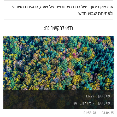
תמצית הפודקאסט
ארז צוק רימון בישל לכם מיקסטייפ של שעה, לסגירת השבוע
ולפתיחת שבוע חדש
כדאי להקשיב גם:
עולם קטן – 3.6.25
עולם קטן
אורי בנקהלטר
01:58:28
03.06.25