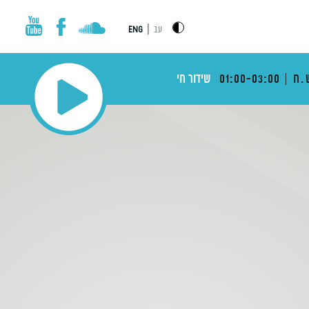
|
עב
ENG
.ח
01:00-03:00
שידור חי