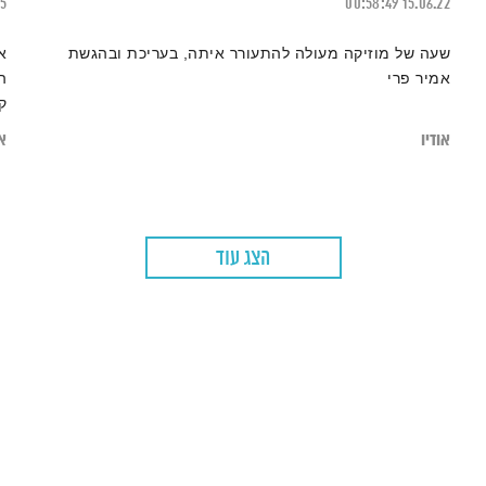
25
00:58:49
15.06.22
שעה של מוזיקה מעולה להתעורר איתה, בעריכת ובהגשת
א
אמיר פרי
ה
ק
ע
אודיו
או
הצג עוד