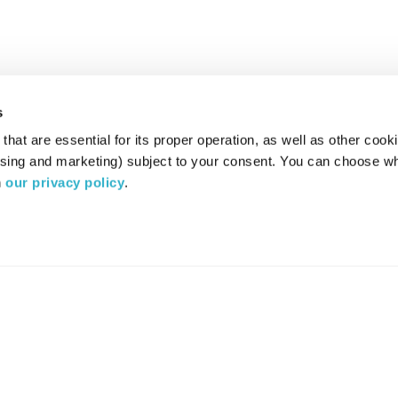
s
hat are essential for its proper operation, as well as other cooki
ising and marketing) subject to your consent. You can choose wh
 
our privacy policy
.
רדיו מהות החיים משדר ב:
ערוץ 87
YES
סלקום
TV
TUNE IN