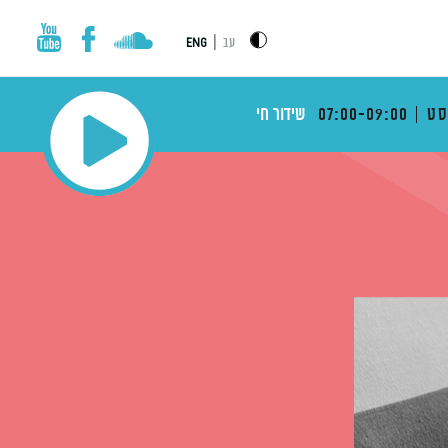
|
עב
ENG
ט
07:00-09:00
שידור חי