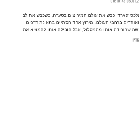
00:10:43
08.01.
לכס זנארדי כבש את עולם המירוצים בסערה, כשכבש את לב
אוהדים ברחבי העולם. מירוץ אחד הסתיים בתאונת דרכים
שה שהורידה אותו מהמסלול, אבל הובילה אותו להמציא את
צמו מחדש כספורטאי.
דיו