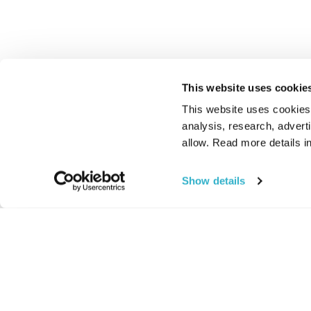
This website uses cookie
This website uses cookies t
analysis, research, advert
allow. Read more details in
Show details