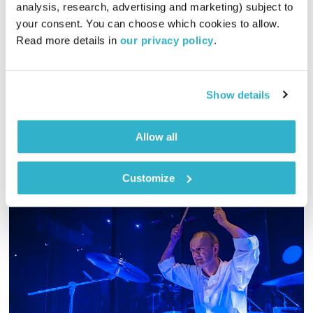
analysis, research, advertising and marketing) subject to 
00:43:17
11.10.18
your consent. You can choose which cookies to allow. 
Read more details in 
our privacy policy
.
אסי זיגדון בשעה מעוררת השראה עם סלימאן אלעמור, סמנכ"ל
אג'יק – מכון הנגב, ארגון ערבי-יהודי לשינוי חברתי הפועל ללא
מטרות רווח ובסיסו בב"ש
Show details
אודיו
Allow all
Customize