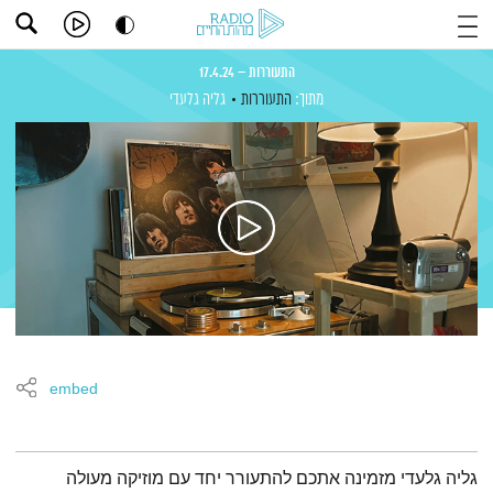
התעוררות – 17.4.24
מתוך:
התעוררות
גליה גלעדי
embed
תמצית הפודקאסט
גליה גלעדי מזמינה אתכם להתעורר יחד עם מוזיקה מעולה