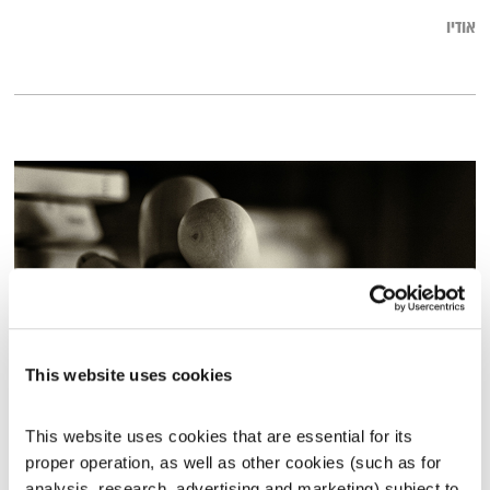
אודיו
This website uses cookies
בני בא – 2.5.21
This website uses cookies that are essential for its 
בני בא
בני בשן
proper operation, as well as other cookies (such as for 
01:57:49
02.05.21
analysis, research, advertising and marketing) subject to 