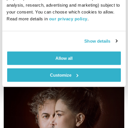
00:56:56
02.01.19
analysis, research, advertising and marketing) subject to 
your consent. You can choose which cookies to allow. 
על הפרידה המתוקשרת של אבי גבאי וציפי לבני, בשבחי השעמום
Read more details in 
our privacy policy
.
ועוד ועוד… דליק ווליניץ ושמואל שאול מתבוננים על המתרחש
בעולם, מנקודת מבט קצת אחרת
אודיו
Show details
Allow all
Customize