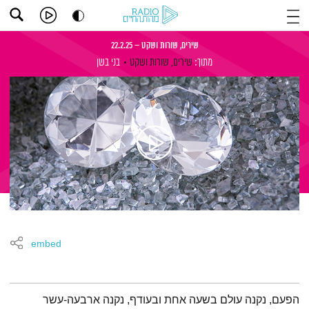
שירים, שורות ושקט – 22.2.25
מתוך:
שירים, שורות ושקט
בני בשן
embed
תמצית הפודקאסט
הפעם, נקנה עולם בשעה אחת ובעודף, נקנה ארבעה-עשר