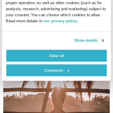
כל יום מחדש – ספיישל העצמה נשית – חלק ג'
proper operation, as well as other cookies (such as for 
analysis, research, advertising and marketing) subject to 
כל יום מחדש
אמיר פרי
your consent. You can choose which cookies to allow. 
00:59:41
20.02.19
Read more details in 
our privacy policy
.
לקראת יום האישה הבינ"ל, אמיר פרי בספיישל העצמה נשית מרקיד
ומשמח לבב אנוש – חלק ג' ואחרון
Show details
אודיו
Allow all
Customize