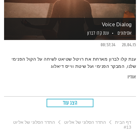
Voice Dialog
אסימונים
ענת קלו לברון
00:57:34
28.04.15
ענת קלו לברון מארחת את רויטל שטיאט לשיחה על הקול הפנימי
שלנו, המבקר הפנימי ועל שיטת ווייס דיאלוג
אודיו
הצג עוד
דף הבית
התדר הסלוני של אליוט
התדר הסלוני של אליוט
#13