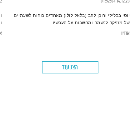
22
01:52:04
14.12.23
יוסי בבליקי ורובן להב (בלאק לולו) מאחדים כוחות לשעתיים
ו
של מוזיקה לנשמה ומחשבות על העכשיו
ו
אודיו
או
הצג עוד