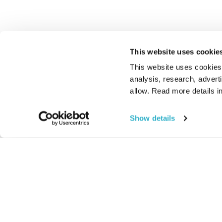
This website uses cookie
This website uses cookies t
analysis, research, advert
allow. Read more details in
Show details