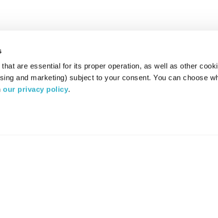
s
hat are essential for its proper operation, as well as other cooki
ising and marketing) subject to your consent. You can choose wh
 
our privacy policy
.
רדיו מהות החיים משדר ב:
ערוץ 87
YES
סלקום
TV
TUNE IN