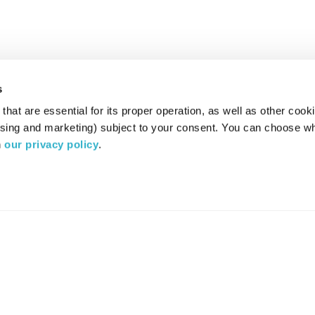
s
hat are essential for its proper operation, as well as other cooki
ising and marketing) subject to your consent. You can choose wh
 
our privacy policy
.
רדיו מהות החיים משדר ב:
ערוץ 87
YES
סלקום
TV
TUNE IN