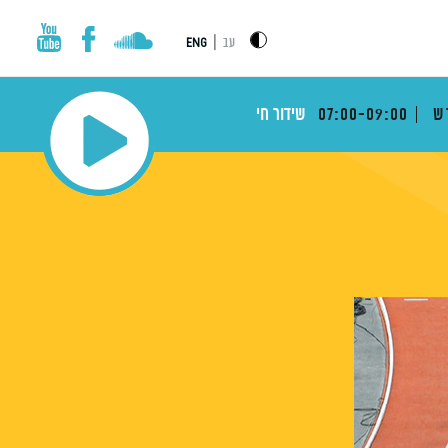
|
עב
ENG
דש
07:00-09:00
שידור חי