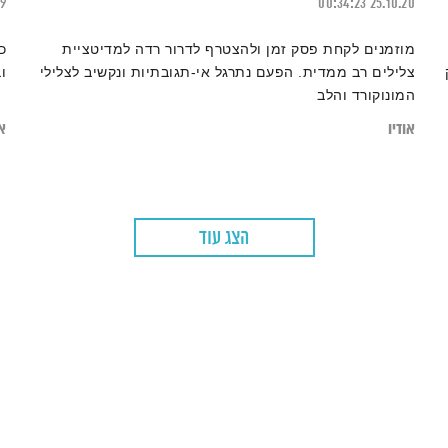
19
00:34:23
25.10.20
מוזמנים לקחת פסק זמן ולהצטרף לדרור רדה למדיטציית
כ
צלילים רב ממדית. הפעם נתרגל אי-תגובתיות ונקשיב לצלילי
ו
המונוקורד והלב
אודיו
או
הצג עוד