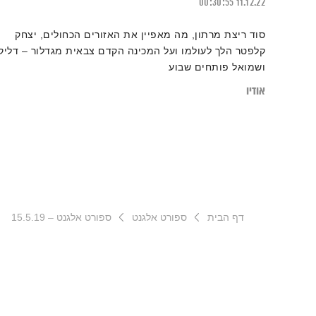
00:30:55
11.12.22
סוד ריצת מרתון, מה מאפיין את האזורים הכחולים, יצחק
קלפטר הלך לעולמו ועל המכינה הקדם צבאית מגדלור – דליק
ושמואל פותחים שבוע
אודיו
דף הבית
ספורט אלגנט
ספורט אלגנט – 15.5.19