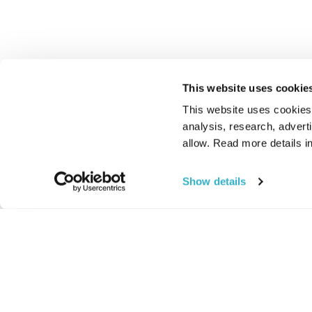
This website uses cookie
This website uses cookies t
analysis, research, advert
allow. Read more details in
Show details